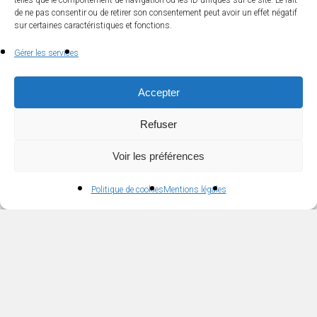
Tous les infos d’ont
telles que le comportement de navigation ou les ID uniques sur ce site. Le fait
de ne pas consentir ou de retirer son consentement peut avoir un effet négatif
sur certaines caractéristiques et fonctions.
vous avez besoin sur le
Gérer les services
site de l’Office de
Tourisme
Accepter
Refuser
OFFICE DU TOURISME
NESTE BAROUSSE
Voir les préférences
Politique de cookies
Mentions légales